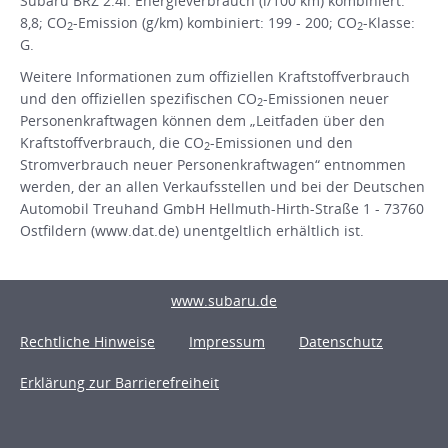
Subaru BRZ 2.4i: Energieverbrauch (l/100 km) kombiniert:
8,8; CO
-Emission (g/km) kombiniert: 199 - 200; CO
-Klasse:
2
2
G.
Weitere Informationen zum offiziellen Kraftstoffverbrauch
und den offiziellen spezifischen CO
-Emissionen neuer
2
Personenkraftwagen können dem „Leitfaden über den
Kraftstoffverbrauch, die CO
-Emissionen und den
2
Stromverbrauch neuer Personenkraftwagen“ entnommen
werden, der an allen Verkaufsstellen und bei der Deutschen
Automobil Treuhand GmbH Hellmuth-Hirth-Straße 1 - 73760
Ostfildern (www.dat.de) unentgeltlich erhältlich ist.
www.subaru.de
Rechtliche Hinweise
Impressum
Datenschutz
Erklärung zur Barrierefreiheit