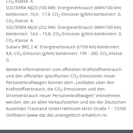
CO
-Klasse: A.
2
SOLTERRA MJ23 (160 kW): Energieverbrauch (kWh/100 km)
kombiniert: 16,0 - 17,9; CO
-Emission (g/km) kombiniert: 0;
2
CO
-Klasse: A.
2
SOLTERRA MJ26 (252 kW): Energieverbrauch (kWh/100 km)
kombiniert: 14,6 – 15,8; CO
-Emission (g/km) kombiniert: 0;
2
CO
-Klasse: A.
2
Subaru BRZ 2.4i: Energieverbrauch (l/100 km) kombiniert:
8,8; CO
-Emission (g/km) kombiniert: 199 - 200; CO
-Klasse:
2
2
G.
Weitere Informationen zum offiziellen Kraftstoffverbrauch
und den offiziellen spezifischen CO
-Emissionen neuer
2
Personenkraftwagen können dem „Leitfaden über den
Kraftstoffverbrauch, die CO
-Emissionen und den
2
Stromverbrauch neuer Personenkraftwagen“ entnommen
werden, der an allen Verkaufsstellen und bei der Deutschen
Automobil Treuhand GmbH Hellmuth-Hirth-Straße 1 - 73760
Ostfildern (www.dat.de) unentgeltlich erhältlich ist.