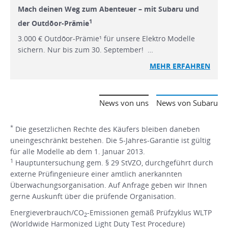
Mach deinen Weg zum Abenteuer – mit Subaru und
1
der Outdōor-Prämie
3.000 € Outdōor-Prämie¹ für unsere Elektro Modelle
sichern. Nur bis zum 30. September! …
MEHR ERFAHREN
News von uns
News von Subaru
*
Die gesetzlichen Rechte des Käufers bleiben daneben
uneingeschränkt bestehen. Die 5-Jahres-Garantie ist gültig
für alle Modelle ab dem 1. Januar 2013.
1
Hauptuntersuchung gem. § 29 StVZO, durchgeführt durch
externe Prüfingenieure einer amtlich anerkannten
Überwachungsorganisation. Auf Anfrage geben wir Ihnen
gerne Auskunft über die prüfende Organisation.
Energieverbrauch/CO
-Emissionen gemäß Prüfzyklus WLTP
2
(Worldwide Harmonized Light Duty Test Procedure)