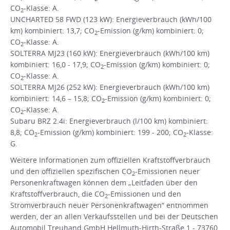
CO
-Klasse: A.
2
UNCHARTED 58 FWD (123 kW): Energieverbrauch (kWh/100
km) kombiniert: 13,7; CO
-Emission (g/km) kombiniert: 0;
2
CO
-Klasse: A.
2
SOLTERRA MJ23 (160 kW): Energieverbrauch (kWh/100 km)
kombiniert: 16,0 - 17,9; CO
-Emission (g/km) kombiniert: 0;
2
CO
-Klasse: A.
2
SOLTERRA MJ26 (252 kW): Energieverbrauch (kWh/100 km)
kombiniert: 14,6 – 15,8; CO
-Emission (g/km) kombiniert: 0;
2
CO
-Klasse: A.
2
Subaru BRZ 2.4i: Energieverbrauch (l/100 km) kombiniert:
8,8; CO
-Emission (g/km) kombiniert: 199 - 200; CO
-Klasse:
2
2
G.
Weitere Informationen zum offiziellen Kraftstoffverbrauch
und den offiziellen spezifischen CO
-Emissionen neuer
2
Personenkraftwagen können dem „Leitfaden über den
Kraftstoffverbrauch, die CO
-Emissionen und den
2
Stromverbrauch neuer Personenkraftwagen“ entnommen
werden, der an allen Verkaufsstellen und bei der Deutschen
Automobil Treuhand GmbH Hellmuth-Hirth-Straße 1 - 73760